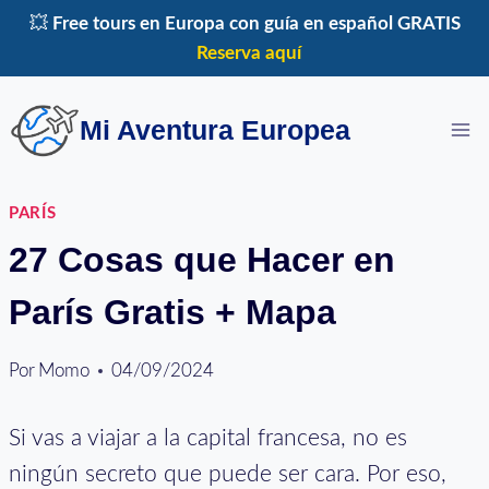
Saltar
💥
Free tours en Europa con guía en español GRATIS
al
Reserva aquí
contenido
Mi Aventura Europea
PARÍS
27 Cosas que Hacer en
París Gratis + Mapa
Por
Momo
04/09/2024
Si vas a viajar a la capital francesa, no es
ningún secreto que puede ser cara. Por eso,