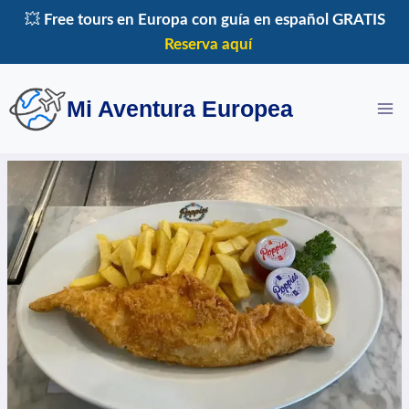
Saltar
💥
Free tours en Europa con guía en español GRATIS
al
Reserva aquí
contenido
Mi Aventura Europea