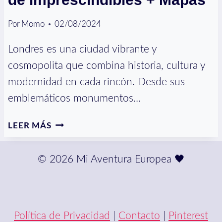
Por
Momo
02/08/2024
Londres es una ciudad vibrante y
cosmopolita que combina historia, cultura y
modernidad en cada rincón. Desde sus
emblemáticos monumentos…
LONDRES:
LEER MÁS
ITINERARIO
DE
© 2026 Mi Aventura Europea 🖤
4
DÍAS
DE
IMPRESCINDIBLES
+
Política de Privacidad
|
Contacto
|
Pinterest