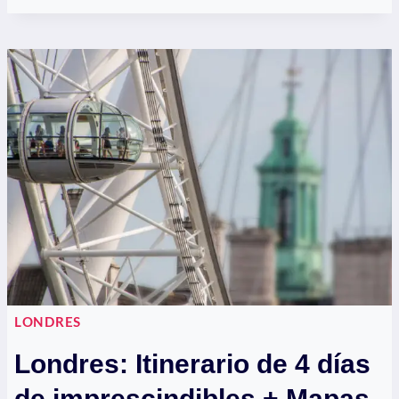
GATWICK
A
LONDRES:
TODAS
LAS
OPCIONES
LONDRES
Londres: Itinerario de 4 días
de imprescindibles + Mapas