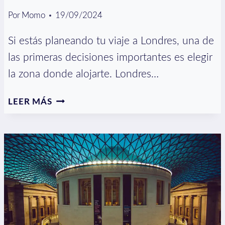
Por
Momo
19/09/2024
Si estás planeando tu viaje a Londres, una de
las primeras decisiones importantes es elegir
la zona donde alojarte. Londres…
9
LEER MÁS
MEJORES
ZONAS
PARA
ALOJARSE
EN
LONDRES
(Y
DÓNDE
NO)