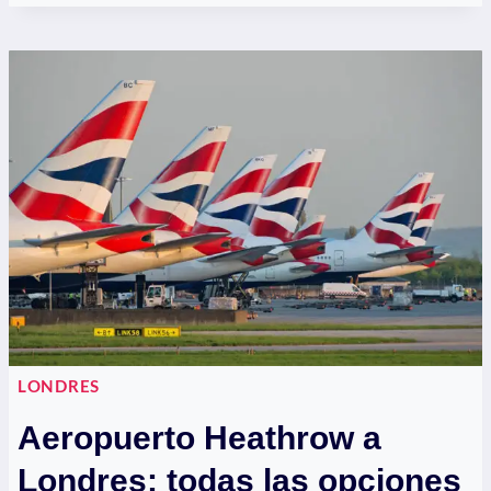
COSAS
QUE
HACER
EN
LONDRES
GRATIS
+
MAPA
LONDRES
Aeropuerto Heathrow a
Londres: todas las opciones