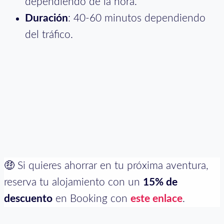
dependiendo de la hora.
Duración
: 40-60 minutos dependiendo
del tráfico.
Si vas a viajar en navidades a Londres, ten en
cuenta que
el transporte público no funciona
los días 25 y 26 de diciembre
. Esto incluye los
trenes, buses, metro, barcos y teleféricos que
conectan con los aeropuertos y en la ciudad.
🤑 Si quieres ahorrar en tu próxima aventura,
reserva tu alojamiento con un
15% de
descuento
en Booking con
este enlace
.