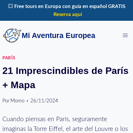
Saltar
💥
Free tours en Europa con guía en español GRATIS
al
Reserva aquí
contenido
Mi Aventura Europea
PARÍS
21 Imprescindibles de París
+ Mapa
Por
Momo
26/11/2024
Cuando piensas en París, seguramente
imaginas la Torre Eiffel, el arte del Louvre o los