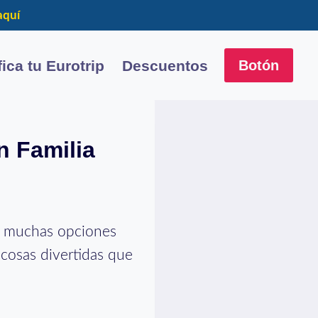
aquí
fica tu Eurotrip
Descuentos
Botón
n Familia
ne muchas opciones
e cosas divertidas que