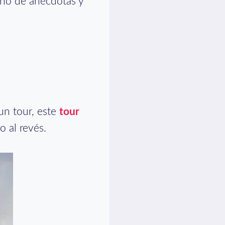
leno de anécdotas y
 un tour, este
tour
o al revés.